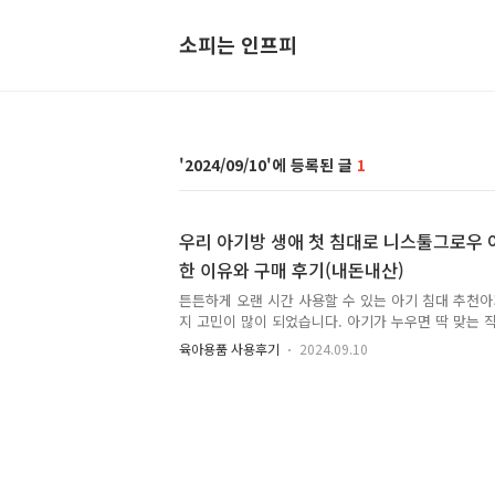
소피는 인프피
2024/09/10
1
우리 아기방 생애 첫 침대로 니스툴그로우
한 이유와 구매 후기(내돈내산)
튼튼하게 오랜 시간 사용할 수 있는 아기 침대 추천아
지 고민이 많이 되었습니다. 아기가 누우면 딱 맞는 
리고 성인이 누울 정도의 크기까지 종류가 다양했기 
육아용품 사용후기
2024.09.10
이고 난 후 큰 가구를 집에 들인다는 것을 염두에 두
크기의 아기침대에 관심을 조금 더 가지고 있었습니다
할지라도 기저귀 갈이대도 잘 나와서 기저귀를 따로 
등을 소파에 놓아두고 아기를 케어하거나 수유할 수 
그러던 어느 날 주변에서 육아를 하고 있는 지인분들
가 생각보다 빠르며 신생아 때는 한 공간 또는 자리에
같다고 이야기해..