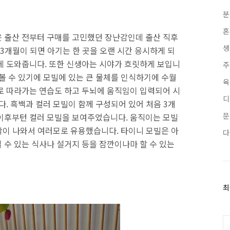
분
혼
 출산 전부터 구매를 고민했던 장난감인데 출산 직후
생
~3개월이 되면 아기는 한 곳을 오랜 시간 응시하게 되
게 도와줍니다. 또한 신생아는 시야가 흐릿하게 보입니
주
볼 수 있기에 모빌에 있는 큰 물체를 인식하기에 수월
육
로 따라가는 연습도 하고 두뇌에 움직임이 입력되어 시
디
다. 흑백과 컬러 모빌이 함께 구성되어 있어 처음 3개
문
이후부턴 컬러 모빌을 보여주었습니다. 움직이는 모빌
음악이 나와서 여러모로 유용했습니다. 타이니 모빌은 아
다
 수 있는 식사나 설거지 등을 잠깐이나마 할 수 있는
최
최
근
글
과
C
인