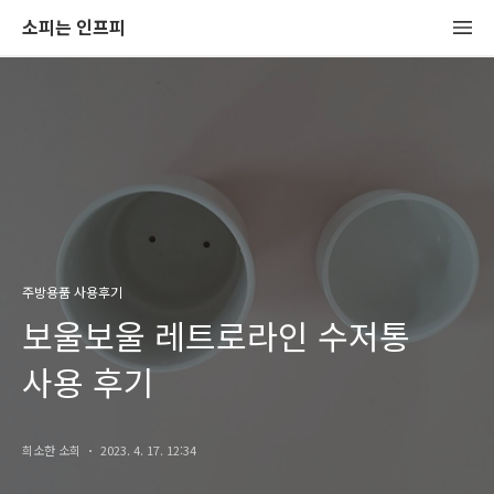
소피는 인프피
주방용품 사용후기
보울보울 레트로라인 수저통
사용 후기
희소한 소희
2023. 4. 17. 12:34