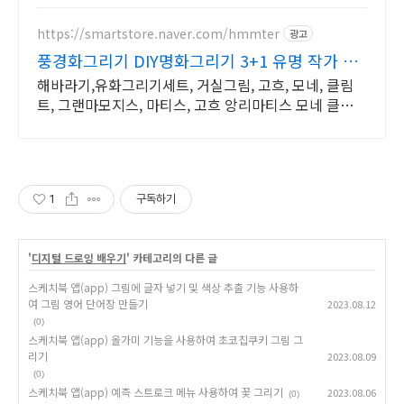
https://smartstore.naver.com/hmmter
광고
풍경화그리기 DIY명화그리기 3+1 유명 작가 명
화모음전
해바라기,유화그리기세트, 거실그림, 고흐, 모네, 클림
트, 그랜마모지스, 마티스, 고흐 앙리마티스 모네 클림트
피카소 밀레 칸딘스키 르누아르 고갱의 명작 만나보세
요
1
구독하기
'
디지털 드로잉 배우기
' 카테고리의 다른 글
스케치북 앱(app) 그림에 글자 넣기 및 색상 추출 기능 사용하
여 그림 영어 단어장 만들기
2023.08.12
(0)
스케치북 앱(app) 올가미 기능을 사용하여 초코칩쿠키 그림 그
리기
2023.08.09
(0)
스케치북 앱(app) 예측 스트로크 메뉴 사용하여 꽃 그리기
2023.08.06
(0)