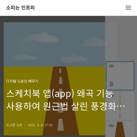
소피는 인프피
디지털 드로잉 배우기
스케치북 앱(app) 왜곡 기능
사용하여 원근법 살린 풍경화
그리기
희소한 소희
2023. 8. 8. 17:02