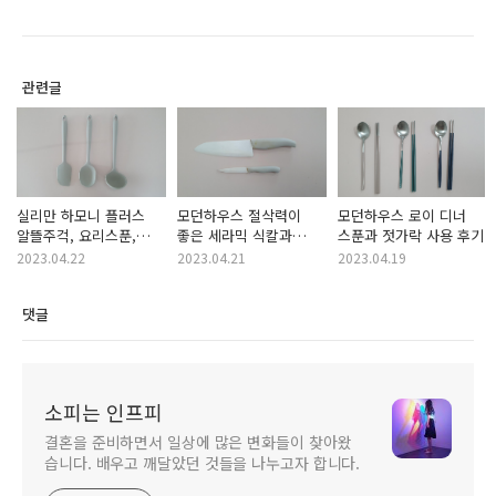
관련글
실리만 하모니 플러스
모던하우스 절삭력이
모던하우스 로이 디너
알뜰주걱, 요리스푼,
좋은 세라믹 식칼과
스푼과 젓가락 사용 후기
국자 사용 후기
과도 사용 후기
2023.04.22
2023.04.21
2023.04.19
댓글
소피는 인프피
결혼을 준비하면서 일상에 많은 변화들이 찾아왔
습니다. 배우고 깨달았던 것들을 나누고자 합니다.