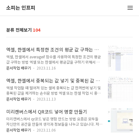
소피는 인프피
분류 전체보기
104
엑셀, 한셀에서 특정한 조건의 평균 값 구하는 방
법
엑셀, 한셀에서 averageif 함수를 사용하여 특정한 조건의 평균
값 구하는 방법 엑셀 또는 한셀에서 평균값을 구하기 위해서 함
수를 사용하는 방법을 익히 알고 있을 것입니다. "average"를
문서작업 배우기
2023.11.16
사용하여 원하는 영역을 선택하면 선택한 영역들에 대한 평균값
이 나오게 됩니다. 그런데 하나의 항목이 아닌 둘 이상의 항목이
엑셀, 한셀에서 중복되는 값 넣기 및 중복된 값 제
있는 경우에 각각의 평균값을 구하려고 한다면 어려움이 따를 수
거하는 방법
엑셀 작업할 때 떨어져 있는 셀에 중복되는 값 한꺼번에 넣기 및
도 있습니다. 자격증 시험 점수로 예를 들어보겠습니다. 워드프
중복된 값을 제거하는 손쉬운 방법 엑셀 또는 한셀 작업 시 중복
로세서 시험 항목 결과를 1급, 2급, 3급 개별로 표에 정리한 경우
되는 값을 삽입해야 하는 경우가 종종 있습니다. 이런 경우에는
평균 함수를 간단하게 사용하여 각각의 평균값을 낼 수 있습니
문서작업 배우기
2023.11.13
지난 시간 알려드렸던 내용처럼 셀을 선택한 후 오른쪽 모서리에
다. 만약 워드프로세서 1,2,3급 세 가지의 시험 항목이 표에 한
나타나는 셀포인터를 클릭한 후 아래로 끌어내리면 같은 값이 삽
번에 들어가 있는 경우라면 각각의 급수를 선택하여 평균값을 내
미리캔버스에서 QR코드 넣어 명함 만들기
입되는 것을 확인할 수 있습니다. 그런데 만약 중복되는 값이 모
야 합니다. ..
미리캔버스에서 qr코드 넣은 명함 만드는 방법 요즘은 모두들
여있는 것이 아니라 떨어져 있는 경우에는 셀포인터를 클릭한 후
자신만의 공간을 만들어 생각과 정보들을 나누고 있습니다. 저
끌어내리는 방법으로는 중복된 값을 일정하게 넣기에는 어려움
또한 유튜브에 제 일상을 담아 올리며 블로그를 통하여 누군가에
이 따를 것입니다. 예전에 셀이 떨어져 있는 곳에 중복되는 값을
문서작업 배우기
2023.11.06
게 도움이 될 만한 정보들을 기록하고 있습니다. 이렇듯 자기 자
넣기 위해서 직접 셀을 하나씩 선택한 후 값을 입력한 적이 있었