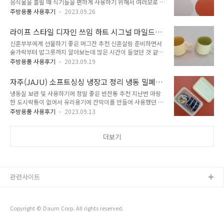
음식물을 흘릴 때 식기들을 편하게 사용하기 위해서 여러모로 활
분 난방을 하여 가스요금을 최대한 절약해보려 하지만 공부방이
용도가 높습니다. 그래서 테이블 매트 소재 부분에서도 많은 신
나 서재에서 잠깐 머물 때는 난방을 어떻게 해야 할지 난감한 경
주방용품 사용후기
2023.09.26
경을 쓰기 마련입니다. 또한 테이블 매트의 색상 및 디자인에 따
우가 있습니다. 그래서 생각해 낸 방법이 온풍기를 사용하는 것
라 주방 인테리어에 많은 영향을 주기 때문에 테이블매트를 선택
이었습니다. 실은 온풍기는 혼수용품으로 구매한 것이 아닌 신랑
라이프 스타일 디자인 쓰임 하트 시그널 마일드
할 때 생각할 시간이 많이 필요한 것 같습니다. 지난번 방수 가능
이 결혼 전에 구매하여 사용했던 것입니..
머그 2p 세트 사용 후기
신혼부부에게 선물하기 좋은 머그잔 추천 신혼살림 준비하면서
한 테이블 매트를 구매하고 잘 사용했었는데, 이번에 에코레더
숟가락부터 밥그릇까지 알아보는데 많은 시간이 들었던 것 같습
(eco leather) 소재로 만든 테이블매트를 지인분께 선물로 받게
니다. 평일에는 시간이 맞지 않아 주말 시간을 쪼개어서 신랑과
되어 사용해 보았습니다. 가죽 소재인데 친환경이라 안심하고 사
주방용품 사용후기
2023.09.19
함께 여기저기 둘러보며 주방용품들을 구입했습니다. 그래서인
용하기에 좋았으며 양면으로 색이 다르기 때문에 상황에 따라 센
지 요리를 하거나 밥을 먹을 때 사용하는 주방용품 및 식기들이
스 있게 사용할 수 있는 테이블 매트였습니다. 단면이 아닌 양면
자주(JAJU) 소프트싱싱 냉장고 정리 냉동 밀폐
모두 의미가 있습니다. 식기의 경우 오덴세 매장에서 세트로 구
으로 사용하길 원하거나 다..
용기 300ml 사용 후기
냉동실 보관 및 사용하기에 정말 좋은 반찬통 추천 지난번 마땅
매를 하였는데 그때 머그잔을 증정품으로 받았습니다. 함께 구매
한 도시락통이 없어서 유리용기에 칸막이를 만들어 사용했던 적
한 세트와 딱 어울리는 잔이라 식사를 할 때마다 잘 사용하고 있
이 있습니다. 이번에 도시락통을 알아보다 여러모로 유용하게 사
습니다. 마치 깜짝 선물처럼 받게 된 머그잔 하나면 다른 컵들은
주방용품 사용후기
2023.09.13
용할 수 있는 반찬통을 알게 되었습니다. 요리를 하다 보면 여러
필요 없을 거라 생각했는데 이번에 머그잔 세트를 선물 받고서는
가지 재료들을 다듬어 놓기도 하고 요리를 한 후 남은 음식들을
생각이 완전히 바뀌었습니다. 선물 받는 입장에서 정말 좋은 기
정리하기 위해서 알맞은 보관용기가 필요합니다. 그런데 보관만
더보기
억이 있어 주위에 결혼을 하는 지인이 있..
하지 정리는 늘 되지 않는 것이 문제였습니다. 특히 냉동실에 음
식을 넣는 순간 언젠가는 먹을 음식이 아닌 언젠가는 버릴 음식
이 되어버리는 듯합니다. 냉동실의 음식을 보관해 두었다가 꺼내
어 해동할 때 음식이 보관용기에 들어붙어서 여러 번 고생했던
관련사이트
기억이 있습니다. jaju(자주) 매장에서 알게 된 소프트 싱싱 밀폐
용기는 온도 변화에 강한 소재로..
Copyright © Daum Corp. All rights reserved.