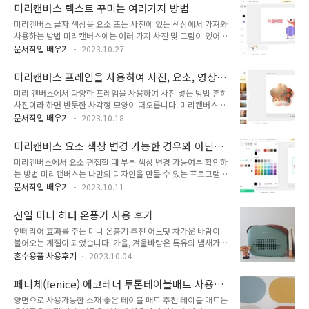
신을 소개하기 위해서 sns 계정을 공유하는 방법도 좋은 방법 중
습니다. 그런데 이 방법을 알고 난 후부터는 무작위로 셀을 선택
미리캔버스 텍스트 꾸미는 여러가지 방법
하나가 될 것 같습니다. 보통은 명함을 주고받습니다. 명함은 카
하여 한꺼번에 중복되는 값을..
미리캔버스 글자 색상을 요소 또는 사진에 있는 색상에서 가져와
드 크기만 한 종이에 자신의 정보와 소개가 간략하게 들어가 있
사용하는 방법 미리캔버스에는 여러 가지 사진 및 그림이 있어
습니다. 다만 몇 문장으로 자기 자신을 소개하기엔 부족하여 덧
원하는 주제로 다양한 결과물을 만들 수 있습니다. 사진과 요소
붙이고 싶을 때가 많았습니다. 나 자신에 대해 또는 상대방에 대
문서작업 배우기
2023.10.27
(그림)를 멋지게 가져와서 텍스트를 추가할 때 텍스트를 조금 더
해 더 알고 싶을 때 더 이상의 긴 문구가 허락되지 않았던 작은
멋지게 꾸밀 수 있는 여러 가지 방법이 있습니다. 일부 문서 프로
공간에 qr코드를 넣어 더 알아갈 수 있는 방법을 알게 되었습니
미리캔버스 프레임을 사용하여 사진, 요소, 영상
그램에서 기본적으로 사용할 수 있는 글꼴, 글자크기, 진하기 뿐
다. 여백이 존재하는 곳에 ..
넣기
미리 캔버스에서 다양한 프레임을 사용하여 사진 넣는 방법 흔히
만 아니라 글자의 불투명도 조절이 가능합니다. 그리고 글자 사
사진이라 하면 반듯한 사각형 모양이 떠오릅니다. 미리캔버스에
이 간격인 자간, 행간 또한 글자 하나의 폭, 길이까지 조절할 수
서 사진을 삽입하여 작업을 할 때 정형화된 모양이 아닌 다양한
있는 장평 기능까지 있습니다. 게다가 사용하는 요소 및 사진의
문서작업 배우기
2023.10.18
프레임에 사진을 넣어 작품을 만들 수가 있습니다. 지난번 파워
색상과 맞추어 텍스트를 꾸밀 수 있는 기능이 있습니다. 스포이
포인트에서 도형 안에 사진을 넣는 방법과 비슷하다고 보면 되겠
트 기능을 활용한다면 완성도 높은 결과물을 만들 수 있습니다.
미리캔버스 요소 색상 변경 가능한 경우와 아닌
습니다. 하지만 파워포인트와 달리 미리캔버스는 도형뿐 아니라
미리캔버스에서 텍스트를 ..
경우 확인하기
미리캔버스에서 요소 편집할 때 부분 색상 변경 가능여부 확인하
동물, 사람 모양 등 다양한 프레임을 검색하여 사용할 수 있습니
는 방법 미리캔버스는 나만의 디자인을 만들 수 있는 프로그램으
다. 또한 액자, 휴대폰 등과 같은 사물 모양의 프레임에 사진을
로 별도의 설치 과정을 거칠 필요 없이 웹페이지에 들어가서 사
넣을 수 있습니다. 다양한 프레임이 있기 때문에 독창적인 결과
문서작업 배우기
2023.10.11
용할 수 있습니다. ppt, 포스터, 그림카드 등 다양한 템플릿을 사
물들을 만들 수 있습니다. 예를 들어 고양이 사진을 고양이 얼굴
용할 수 있는 공간입니다. 주로 무료로 제공하고 있어 부담 없이
프레임에 넣어 색다르게 표현할 수 있습니다. 이렇게 다양한 프
신일 미니 히터 온풍기 사용 후기
사용할 수 있다는 큰 장점이 있습니다. 미리캔버스에서 원하는
레임들을 살펴볼 수 있도록 프레임..
인테리어 효과를 주는 미니 온풍기 추천 어느덧 차가운 바람이
요소를 검색하여 크기, 색상 등을 변경하여 사용할 수 있으므로
불어오는 계절이 되었습니다. 가을, 겨울바람은 특유의 냄새가
정말 자기 자신만의 디자인을 완성할 수 있습니다. 먼저 미리캔
있습니다. 봄, 여름 때와는 다르게 온도가 낮아져서 그런지 확연
버스에 접속하여 회원가입을 하는데 5초 회원가입 버튼을 눌린
혼수용품 사용후기
2023.10.04
하게 피부로 느낄 수 있는 바람의 촉감이 있는 것 같습니다. 보일
후 기존에 가지고 있었던 자신의 sns 및 메일 계정으로도 손쉽게
러를 켜서 바닥 아래에서부터 차가운 바람을 눌러보아도 바람은
가입이 가능합니다. 디자인 만들기를 선택한 후 들어가면 왼편에
페니체(fenice) 에코레더 투톤테이블매트 사용
마치 술래잡기하듯 위로 도망가는 것 같습니다. 차가운 공기가
메뉴바가 보입니다. 그중..
후기
양면으로 사용가능한 소재 좋은 테이블 매트 추천 테이블 매트는
위로 도망쳐 올라가면 갈수록 가스요금은 무섭게 올라갑니다. 부